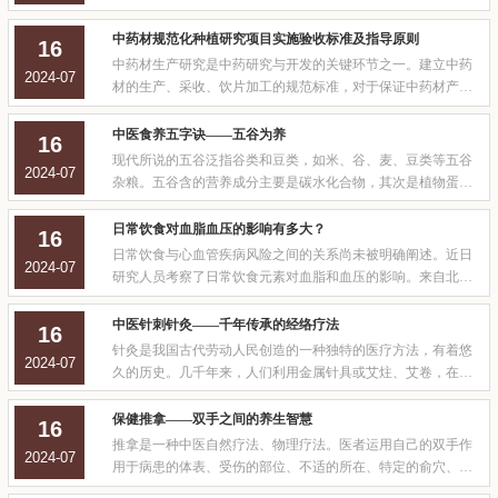
上出现了紊乱的现象。那出现高血压怎么办呢？高血压的病因
是怎样引起的？有哪几种？血压升高的原因很多，一般可分为
中药材规范化种植研究项目实施验收标准及指导原则
16
二大类。一类称为“继发性高血压”，例如患急性肾炎时可以出
中药材生产研究是中药研究与开发的关键环节之一。建立中药
2024-07
现血压升高，随着急性肾炎的痊
材的生产、采收、饮片加工的规范标准，对于保证中药材产品
以至中成药产品具有特别重要的意义。因此，在中药现代化、
国际化进程中，首先必须从中药材的质量抓起。建立符合国际
中医食养五字诀——五谷为养
16
通用标准规范，并具有中医药特点的中药材质量标准规范体
现代所说的五谷泛指谷类和豆类，如米、谷、麦、豆类等五谷
2024-07
系，逐步发展为传统药物研究和开发
杂粮。五谷含的营养成分主要是碳水化合物，其次是植物蛋白
质，脂肪含量不高。古代医家们认为五谷能养五脏之真气。199
7年中国营养学会通过了《中国居民膳食指南》第一条就是“食
日常饮食对血脂血压的影响有多大？
16
物多样，谷类为主”，它强调人们日常所必需能量和蛋白质应主
日常饮食与心血管疾病风险之间的关系尚未被明确阐述。近日
2024-07
要由粮食供给，粮食是摄取营
研究人员考察了日常饮食元素对血脂和血压的影响。来自北
美、南美、欧洲、非洲以及亚洲18个国家的125287名参与者参
加了PURE研究，通过标准调查问卷记录参与者的饮食情况。研
中医针刺针灸——千年传承的经络疗法
16
究人员评估日常饮食中的多种营养元素(总脂肪、饱和脂肪酸、
针灸是我国古代劳动人民创造的一种独特的医疗方法，有着悠
2024-07
单不饱和脂肪酸、多不饱和脂肪酸、
久的历史。几千年来，人们利用金属针具或艾炷、艾卷，在人
体特定的部位进针施灸，用以治疗疾病，解除病痛，并由此创
立了独具特色的人体经络腧穴理论，成为中国医学的一枝奇
保健推拿——双手之间的养生智慧
16
葩，在世界上享有盛誉。针灸由“针”和“灸”构成，是中医学的重
推拿是一种中医自然疗法、物理疗法。医者运用自己的双手作
2024-07
要组成部分之一，其内容包括
用于病患的体表、受伤的部位、不适的所在、特定的俞穴、疼
痛的地方，具体运用推、拿、按、摩、揉、捏、点、拍等形式