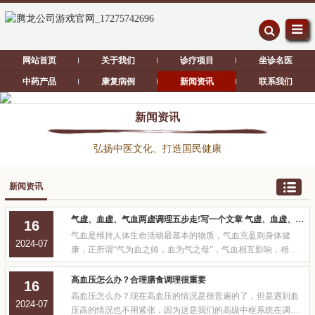
网站首页
关于我们
诊疗项目
坐诊名医
中药产品
康复病例
新闻资讯
联系我们
新闻资讯
弘扬中医文化、打造国民健康
新闻资讯
气虚、血虚、气血两虚调理五步走!写一个文章 气虚、血虚、气血两虚调理五步走！
16
气血是维持人体生命活动最基本的物质，气血充盈则身体健
2024-07
康，正所谓“气为血之帅，血为气之母”，气血相互影响，相互
依赖，如果出现一个亏损，都会给健康带来一定影响!气虚：出
现气虚者，大多数由于体内生化不足或者耗散太过所导致，主
高血压怎么办？合理膳食调理很重要
16
要表现欲精神倦怠，困乏物理，容易眩晕，抵抗力差等等!血
高血压怎么办？现在高血压的情况是很普遍的了，但是遇到血
2024-07
虚：出现血虚这，多是由于失血过
压高的情况也不用紧张，因为这是我们的高级中枢系统在调节