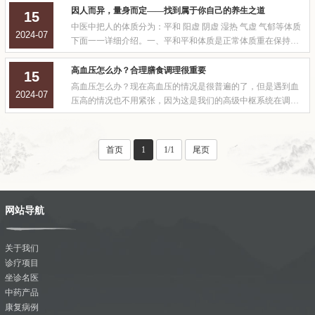
多样的手法，以期达到疏通经络、推行气血、扶伤止痛、祛邪
因人而异，量身而定——找到属于你自己的养生之道
15
扶正、调和阴阳的目的。由来已久，有学者赞之为“元老医
中医中把人的体质分为：平和 阳虚 阴虚 湿热 气虚 气郁等体质
2024-07
术”。推拿作为以人疗人的方法， 推
下面一一详细介绍。一、平和平和体质是正常体质重在保持和
养护，不宜药补，饮食应该多样化，且清淡。二、阳虚阳虚的
人手脚发凉、容易大便稀溏养生要点温阳补益气 防腹泻等疾
高血压怎么办？合理膳食调理很重要
15
病，食宜温阳，起居要保暖防止出汗过多，在阳光充足的情况
高血压怎么办？现在高血压的情况是很普遍的了，但是遇到血
2024-07
下适当进行户外活动。三、阴虚
压高的情况也不用紧张，因为这是我们的高级中枢系统在调节
上出现了紊乱的现象。那出现高血压怎么办呢？高血压的病因
是怎样引起的？有哪几种？血压升高的原因很多，一般可分为
二大类。一类称为“继发性高血压”，例如患急性肾炎时可以出
首页
1
1/1
尾页
现血压升高，随着急性肾炎的痊
网站导航
关于我们
诊疗项目
坐诊名医
中药产品
康复病例